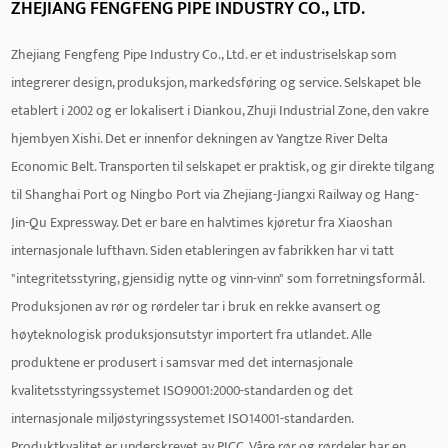
ZHEJIANG FENGFENG PIPE INDUSTRY CO., LTD.
Zhejiang Fengfeng Pipe Industry Co., Ltd. er et industriselskap som
integrerer design, produksjon, markedsføring og service. Selskapet ble
etablert i 2002 og er lokalisert i Diankou, Zhuji Industrial Zone, den vakre
hjembyen Xishi. Det er innenfor dekningen av Yangtze River Delta
Economic Belt. Transporten til selskapet er praktisk, og gir direkte tilgang
til Shanghai Port og Ningbo Port via Zhejiang-Jiangxi Railway og Hang-
Jin-Qu Expressway. Det er bare en halvtimes kjøretur fra Xiaoshan
internasjonale lufthavn. Siden etableringen av fabrikken har vi tatt
"integritetsstyring, gjensidig nytte og vinn-vinn" som forretningsformål.
Produksjonen av rør og rørdeler tar i bruk en rekke avansert og
høyteknologisk produksjonsutstyr importert fra utlandet. Alle
produktene er produsert i samsvar med det internasjonale
kvalitetsstyringssystemet ISO9001:2000-standarden og det
internasjonale miljøstyringssystemet ISO14001-standarden.
Produktkvalitet er underskrevet av PICC. Våre rør og rørdeler har en