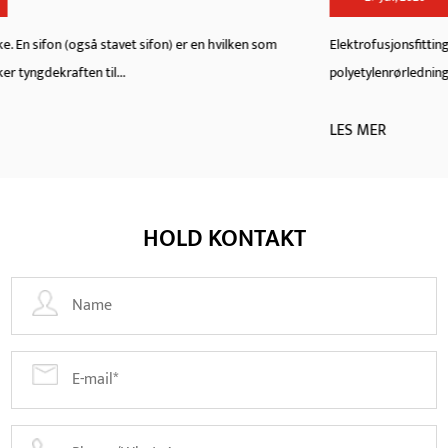
Elektrofusjonsfittings utgjør ryggraden i moderne
polyetylenrørledningsnettverk, og gir en skjøtemetode som produs...
LES MER
HOLD KONTAKT