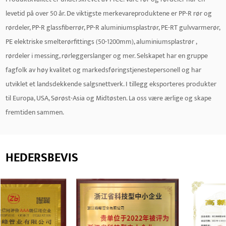
levetid på over 50 år. De viktigste merkevareproduktene er PP-R rør og
rørdeler, PP-R glassfiberrør, PP-R aluminiumsplastrør, PE-RT gulvvarmerør,
PE elektriske smelterørfittings (50-1200mm), aluminiumsplastrør ,
rørdeler i messing, rørleggerslanger og mer. Selskapet har en gruppe
fagfolk av høy kvalitet og markedsføringstjenestepersonell og har
utviklet et landsdekkende salgsnettverk. I tillegg eksporteres produkter
til Europa, USA, Sørøst-Asia og Midtøsten. La oss være ærlige og skape
fremtiden sammen.
HEDERSBEVIS