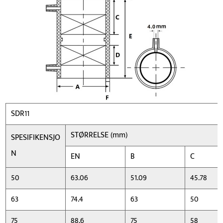
SDR11
STØRRELSE (mm)
SPESIFIKENSJO
N
EN
B
C
50
63.06
51.09
45.78
63
74.4
63
50
75
88.6
75
58